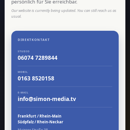
persönlich für Sie erreichbar.
Our website is currently being updated. You can still reach us as
usual.
DIREKTKONTAKT
STUDIO
06074 7289844
MOBIL
0163 8520158
E-MAIL
info@simon-media.tv
Frankfurt / Rhein-Main
Südpfalz / Rhein-Neckar
Mainzer Straße 38