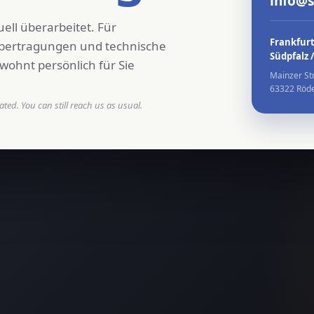
info@
ell überarbeitet. Für
Frankfurt
übertragungen und technische
Südpfalz 
wohnt persönlich für Sie
Mainzer St
63322 Röd
ted. You can still reach us as usual.