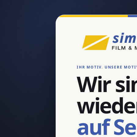
IHR MOTIV. UNSERE MOTI
Wir si
wiede
auf S