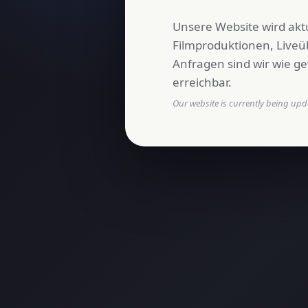
Unsere Website wird aktu
Filmproduktionen, Live
Anfragen sind wir wie ge
erreichbar.
Our website is currently being upda