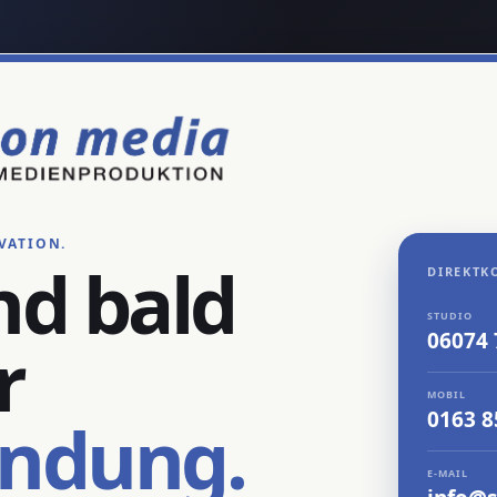
VATION.
nd bald
DIREKTK
STUDIO
06074
r
MOBIL
0163 
endung.
E-MAIL