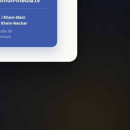
simon-media.tv
 / Rhein-Main
/ Rhein-Neckar
raße 38
ermark