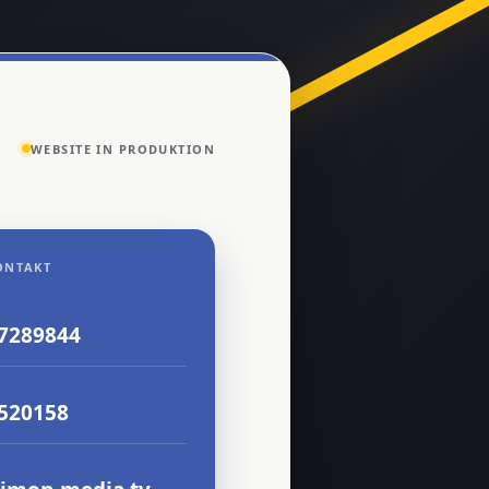
WEBSITE IN PRODUKTION
ONTAKT
 7289844
8520158